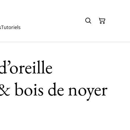
s
Tutoriels
’oreille
 & bois de noyer