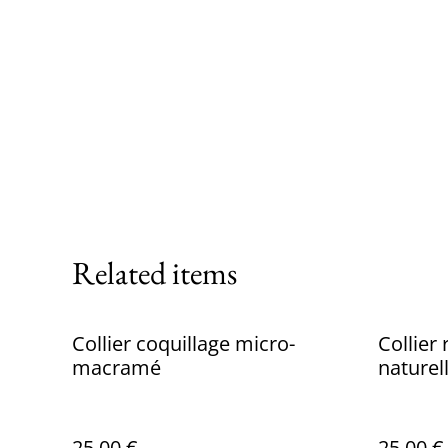
Related items
Collier coquillage micro-
Collier
macramé
nature
25,00 €
25,00 €