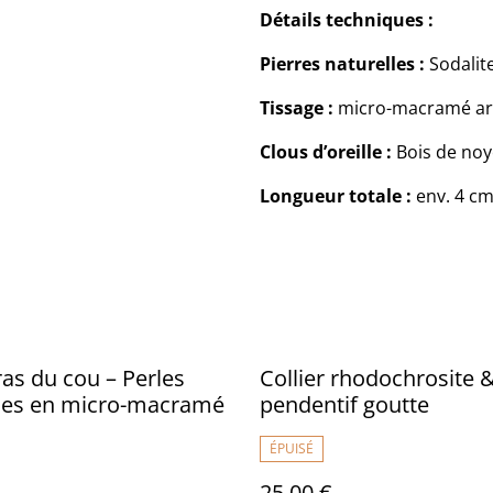
Détails techniques :
Pierres naturelles :
Sodalit
Tissage :
micro-macramé arti
Clous d’oreille :
Bois de noy
Longueur totale :
env. 4 c
 ras du cou – Perles
Collier rhodochrosite 
lles en micro-macramé
pendentif goutte
ÉPUISÉ
25,00 €