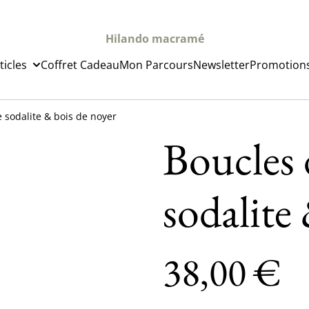
Hilando macramé
ticles
Coffret Cadeau
Mon Parcours
Newsletter
Promotion
e sodalite & bois de noyer
Boucles d
sodalite
38,00 €