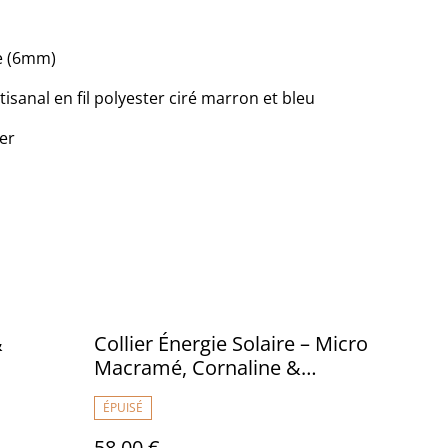
e (6mm)
sanal en fil polyester ciré marron et bleu
er
m
&
Collier Énergie Solaire – Micro
Macramé, Cornaline &
Pendentif Ethnique en Zamac
ÉPUISÉ
58,00 €