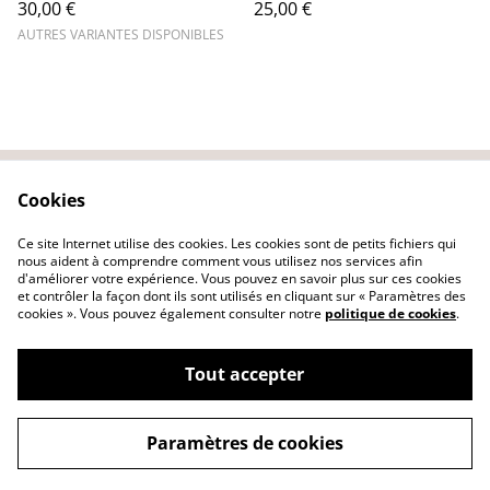
30,00 €
25,00 €
AUTRES VARIANTES DISPONIBLES
Cookies
Nous contacter
Conditions générales
Politique de
Politique de cookies
Ce site Internet utilise des cookies. Les cookies sont de petits fichiers qui
confidentialité
nous aident à comprendre comment vous utilisez nos services afin
d'améliorer votre expérience. Vous pouvez en savoir plus sur ces cookies
et contrôler la façon dont ils sont utilisés en cliquant sur « Paramètres des
cookies ». Vous pouvez également consulter notre
politique de cookies
.
Tout accepter
©
2026
Hilando macramé
Paramètres de cookies
powered by