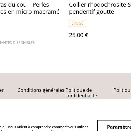
 ras du cou – Perles
Collier rhodochrosite 
lles en micro-macramé
pendentif goutte
ÉPUISÉ
25,00 €
IANTES DISPONIBLES
er
Conditions générales
Politique de
Politiq
confidentialité
Paramètre
hiers qui nous aident à comprendre comment vous utilisez